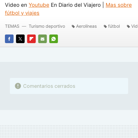
Video en
Youtube
En Diario del Viajero |
Mas sobre
fútbol y viajes
TEMAS
Turismo deportivo
Aerolíneas
fútbol
Vid
FACEBOOK
TWITTER
FLIPBOARD
E-
WHATSAPP
MAIL
Comentarios cerrados