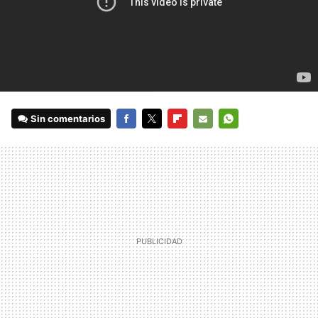
Sin comentarios
FACEBOOK
TWITTER
FLIPBOARD
E-
WHATSAPP
MAIL