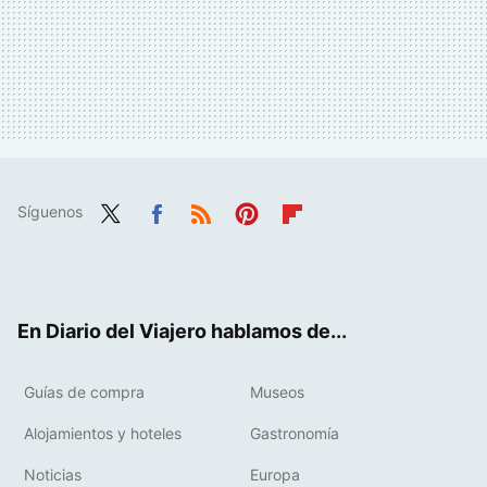
Síguenos
Twit
Fac
RSS
Pint
Flip
ter
ebo
eres
boa
ok
t
rd
En Diario del Viajero hablamos de...
Guías de compra
Museos
Alojamientos y hoteles
Gastronomía
Noticias
Europa