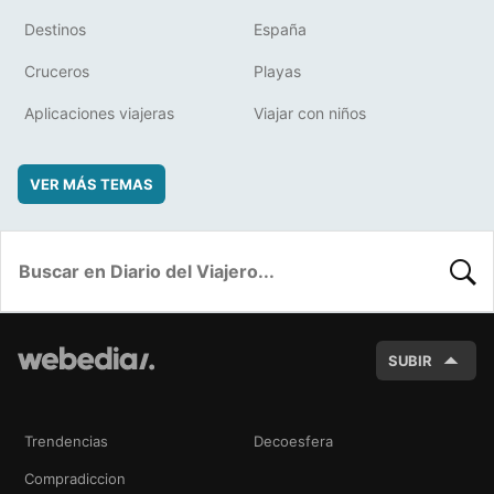
Destinos
España
Cruceros
Playas
Aplicaciones viajeras
Viajar con niños
VER MÁS TEMAS
BUSC
SUBIR
Trendencias
Decoesfera
Compradiccion