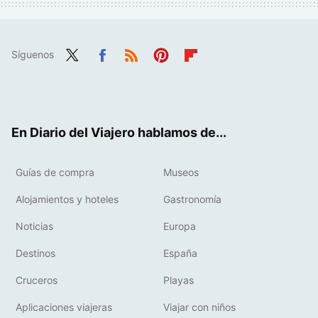
Síguenos
Twit
Fac
RSS
Pint
Flip
ter
ebo
eres
boa
ok
t
rd
En Diario del Viajero hablamos de...
Guías de compra
Museos
Alojamientos y hoteles
Gastronomía
Noticias
Europa
Destinos
España
Cruceros
Playas
Aplicaciones viajeras
Viajar con niños