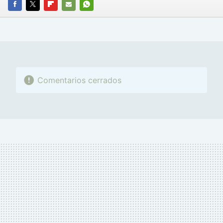
FACEBOOK
TWITTER
FLIPBOARD
E-
WHATSAPP
MAIL
Comentarios cerrados