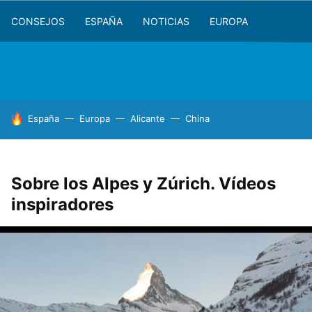
CONSEJOS
ESPAÑA
NOTICIAS
EUROPA
HOY SE HABLA DE
España
Europa
Alicante
China
Sobre los Alpes y Zúrich. Vídeos
inspiradores