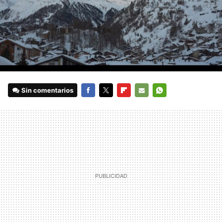
Sin comentarios
FACEBOOK
TWITTER
FLIPBOARD
E-
WHATSAPP
MAIL