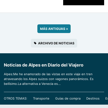
MÁS ANTIGUAS
»
ARCHIVO DE NOTICIAS
Noticias de Alpes en Diario del Viajero
Alpes:Me he enamorado de las vistas en este viaje en tren
atravesando los Alpes suizos con vagones panorámicos. Es
bellísimo.La alternativa a Venecia es...
OTROS TEMAS:
Transporte
Guías de compra
Destinos
E