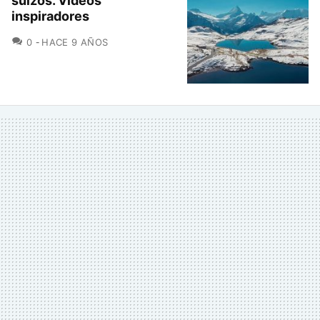
suizos. Vídeos
inspiradores
COMENTARIOS
0
HACE 9 AÑOS