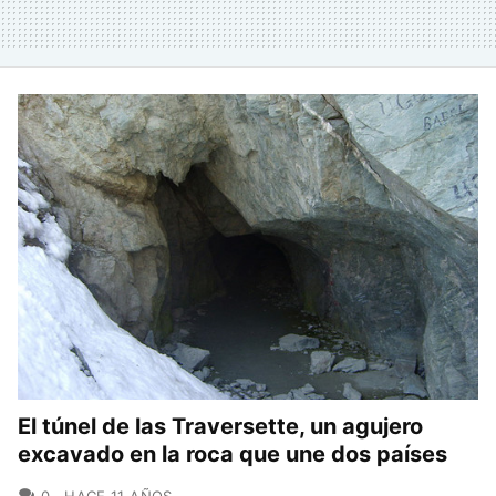
El túnel de las Traversette, un agujero
excavado en la roca que une dos países
COMENTARIOS
0
HACE 11 AÑOS