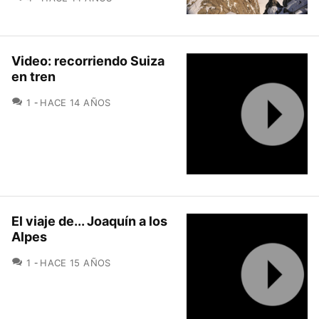
Video: recorriendo Suiza
en tren
COMENTARIOS
1
HACE 14 AÑOS
El viaje de... Joaquín a los
Alpes
COMENTARIOS
1
HACE 15 AÑOS