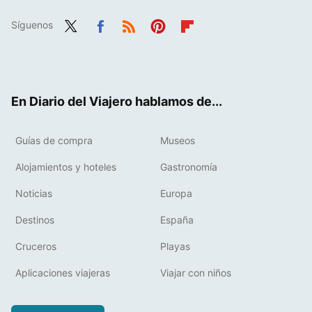
Síguenos
Twit
Fac
RSS
Pint
Flip
ter
ebo
eres
boa
ok
t
rd
En Diario del Viajero hablamos de...
Guías de compra
Museos
Alojamientos y hoteles
Gastronomía
Noticias
Europa
Destinos
España
Cruceros
Playas
Aplicaciones viajeras
Viajar con niños