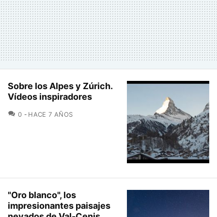
Sobre los Alpes y Zúrich.
Vídeos inspiradores
COMENTARIOS
0
HACE 7 AÑOS
"Oro blanco", los
impresionantes paisajes
nevados de Val-Cenis