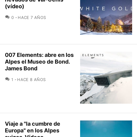
(vídeo)
COMENTARIOS
0
HACE 7 AÑOS
007 Elements: abre en los
Alpes el Museo de Bond.
James Bond
COMENTARIOS
1
HACE 8 AÑOS
Viaje a "la cumbre de
Europa" en los Alpes