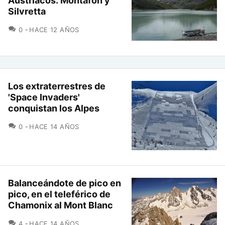
Austríacos: Montafon y
Silvretta
COMENTARIOS
0
HACE 12 AÑOS
Los extraterrestres de
'Space Invaders'
conquistan los Alpes
COMENTARIOS
0
HACE 14 AÑOS
Balanceándote de pico en
pico, en el teleférico de
Chamonix al Mont Blanc
COMENTARIOS
4
HACE 14 AÑOS