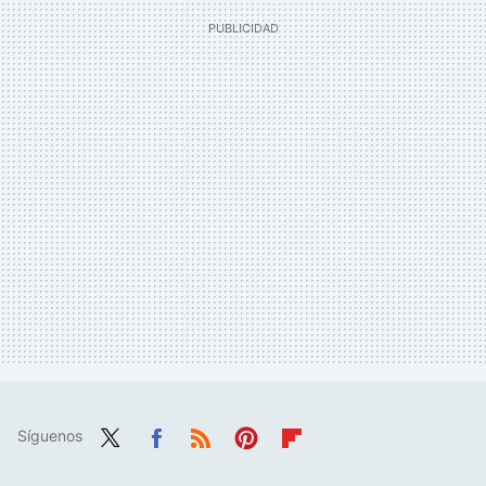
Síguenos
Twit
Fac
RSS
Pint
Flip