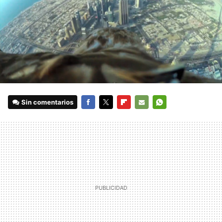
Sin comentarios
FACEBOOK
TWITTER
FLIPBOARD
E-
WHATSAPP
MAIL