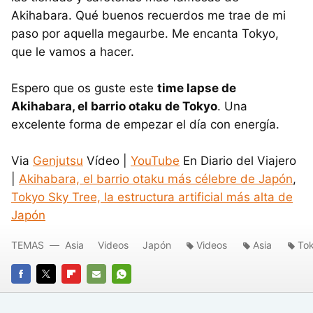
Akihabara. Qué buenos recuerdos me trae de mi
paso por aquella megaurbe. Me encanta Tokyo,
que le vamos a hacer.
Espero que os guste este
time lapse de
Akihabara, el barrio otaku de Tokyo
. Una
excelente forma de empezar el día con energía.
Via
Genjutsu
Vídeo |
YouTube
En Diario del Viajero
|
Akihabara, el barrio otaku más célebre de Japón
,
Tokyo Sky Tree, la estructura artificial más alta de
Japón
TEMAS
Asia
Videos
Japón
Videos
Asia
To
FACEBOOK
TWITTER
FLIPBOARD
E-
WHATSAPP