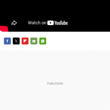
FACEBOOK
TWITTER
FLIPBOARD
E-
WHATSAPP
MAIL