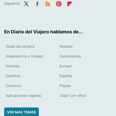
Síguenos
Twit
Fac
RSS
Pint
Flip
ter
ebo
eres
boa
ok
t
rd
En Diario del Viajero hablamos de...
Guías de compra
Museos
Alojamientos y hoteles
Gastronomía
Noticias
Europa
Destinos
España
Cruceros
Playas
Aplicaciones viajeras
Viajar con niños
VER MÁS TEMAS