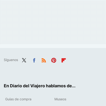
Síguenos
Twit
Fac
RSS
Pint
Flip
ter
ebo
eres
boa
ok
t
rd
En Diario del Viajero hablamos de...
Guías de compra
Museos