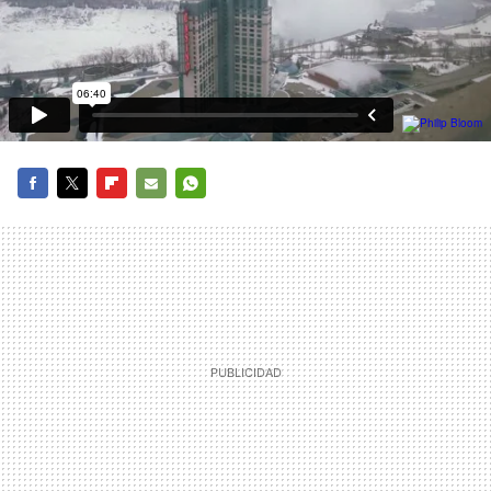
FACEBOOK
TWITTER
FLIPBOARD
E-
WHATSAPP
MAIL