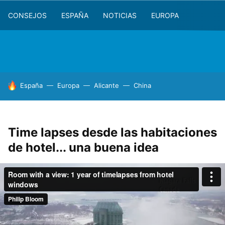
CONSEJOS
ESPAÑA
NOTICIAS
EUROPA
HOY SE HABLA DE
España
Europa
Alicante
China
Time lapses desde las habitaciones
de hotel... una buena idea