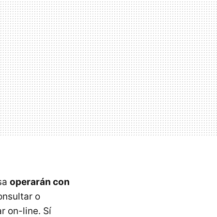
esa
operarán con
onsultar o
 on-line. Sí