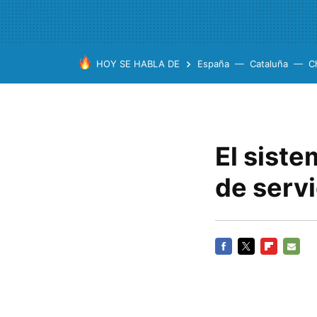
HOY SE HABLA DE
España
Cataluña
C
El siste
de servi
FACEBOOK
TWITTER
FLIPBOARD
E-
MAIL