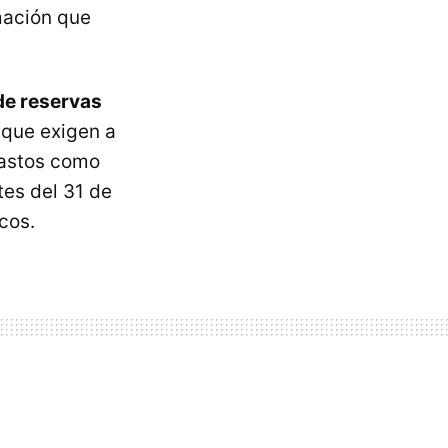
rmación que
de reservas
 que exigen a
gastos como
es del 31 de
cos.