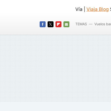
Vía |
Viaja Blog
S
TEMAS
Vuelos ba
FACEBOOK
TWITTER
FLIPBOARD
E-
MAIL