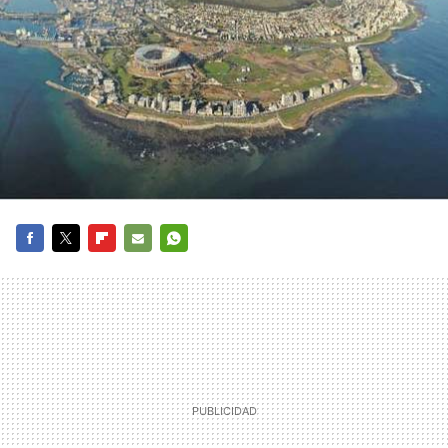
FACEBOOK
TWITTER
FLIPBOARD
E-
WHATSAPP
MAIL