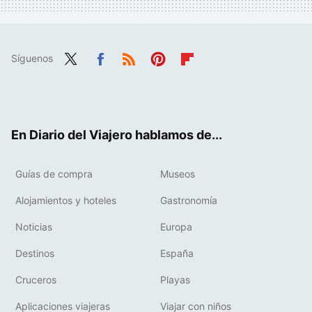
Síguenos
Twit
Fac
RSS
Pint
Flip
ter
ebo
eres
boa
ok
t
rd
En Diario del Viajero hablamos de...
Guías de compra
Museos
Alojamientos y hoteles
Gastronomía
Noticias
Europa
Destinos
España
Cruceros
Playas
Aplicaciones viajeras
Viajar con niños