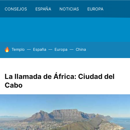
CONSEJOS
ESPAÑA
NOTICIAS
EUROPA
HOY SE HABLA DE
Templo
España
Europa
China
La llamada de África: Ciudad del
Cabo