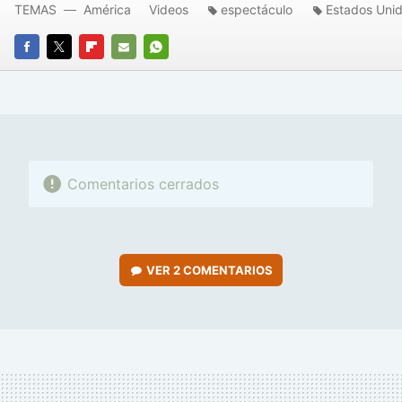
TEMAS
América
Videos
espectáculo
Estados Uni
FACEBOOK
TWITTER
FLIPBOARD
E-
WHATSAPP
MAIL
Comentarios cerrados
VER
2 COMENTARIOS