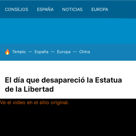
CONSEJOS
ESPAÑA
NOTICIAS
EUROPA
HOY SE HABLA DE
Templo
España
Europa
China
El día que desapareció la Estatua
de la Libertad
Ve el video en el sitio original.