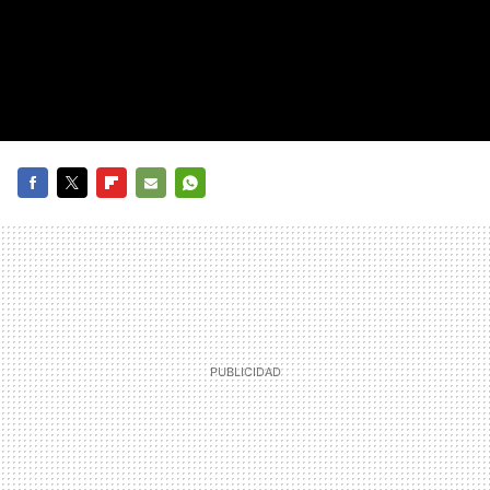
FACEBOOK
TWITTER
FLIPBOARD
E-
WHATSAPP
MAIL