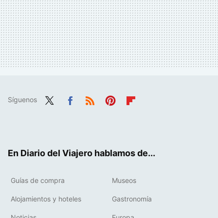
Síguenos
Twit
Fac
RSS
Pint
Flip
ter
ebo
eres
boa
ok
t
rd
En Diario del Viajero hablamos de...
Guías de compra
Museos
Alojamientos y hoteles
Gastronomía
Noticias
Europa