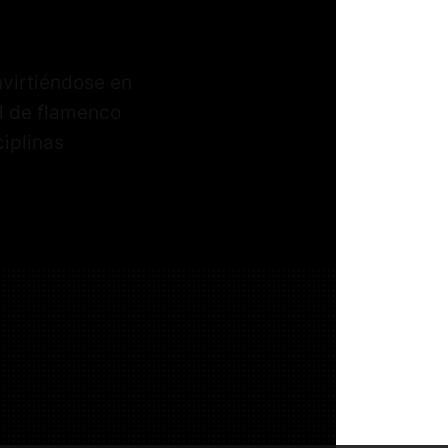
virtiéndose en
al de flamenco
ciplinas