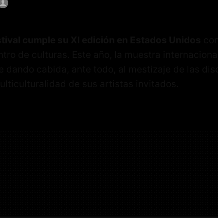
tival cumple su XI edición en Estados Unidos
con
tro de culturas. Este año, la muestra internacion
 dando cabida, ante todo, al mestizaje de las dis
multiculturalidad de sus artistas invitados.