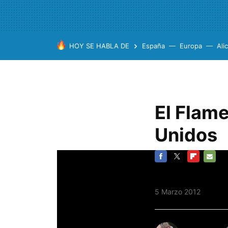
HOY SE HABLA DE
España
Europa
Ali
El Flame
Unidos
FACEBOOK
TWITTER
FLIPBOARD
E-
MAIL
5 Marzo 2012