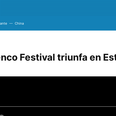
cante
China
nco Festival triunfa en E