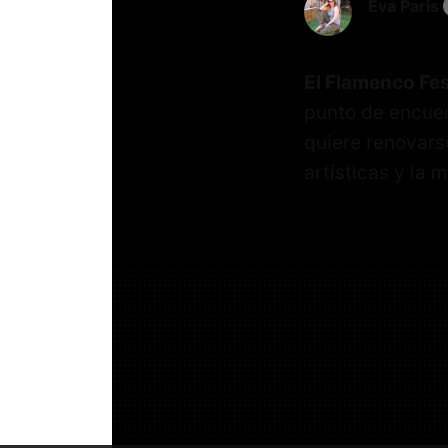
Eva Paris
El Flamenco Fes
punto de encuen
quiere renovarse
artísticas y la 