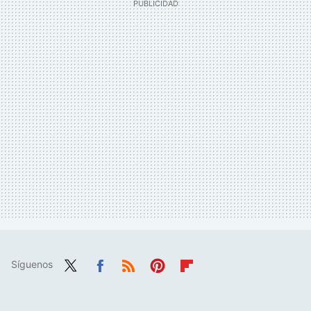
Síguenos
Twit
Fac
RSS
Pint
Flip
ter
ebo
eres
boa