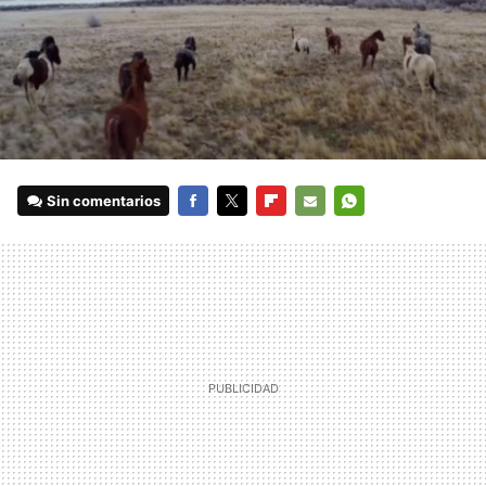
Sin comentarios
FACEBOOK
TWITTER
FLIPBOARD
E-
WHATSAPP
MAIL