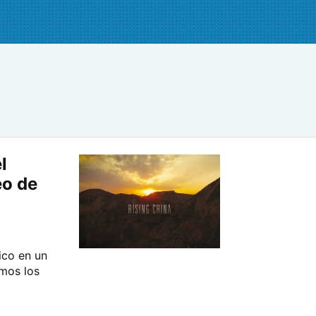
l
eo de
ico en un
mos los