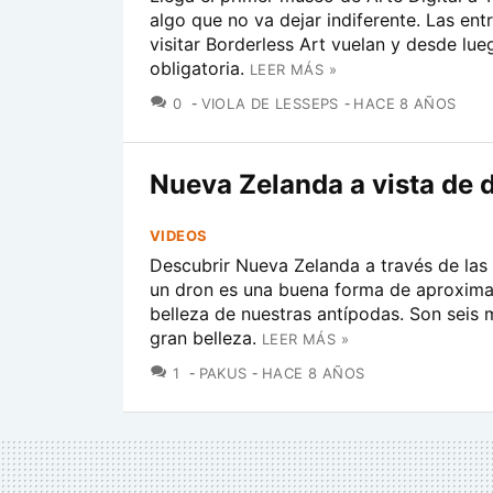
algo que no va dejar indiferente. Las ent
visitar Borderless Art vuelan y desde lu
obligatoria.
LEER MÁS »
COMENTARIOS
0
VIOLA DE LESSEPS
HACE 8 AÑOS
Nueva Zelanda a vista de 
VIDEOS
Descubrir Nueva Zelanda a través de las
un dron es una buena forma de aproximar
belleza de nuestras antípodas. Son seis 
gran belleza.
LEER MÁS »
COMENTARIOS
1
PAKUS
HACE 8 AÑOS