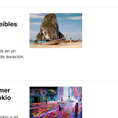
eíbles
ia en un
de duración.
imer
okio
Tokio y es