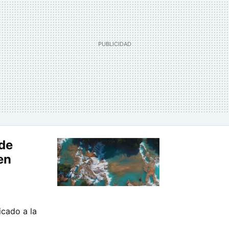
de
en
cado a la
»