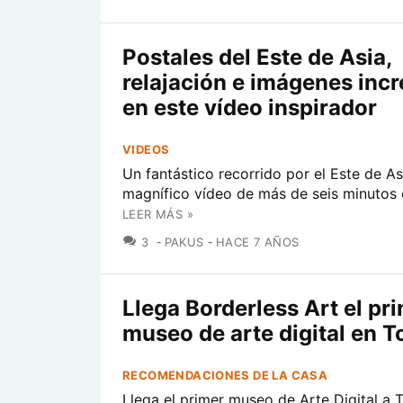
Postales del Este de Asia,
relajación e imágenes incr
en este vídeo inspirador
VIDEOS
Un fantástico recorrido por el Este de As
magnífico vídeo de más de seis minutos 
LEER MÁS »
COMENTARIOS
3
PAKUS
HACE 7 AÑOS
Llega Borderless Art el pr
museo de arte digital en T
RECOMENDACIONES DE LA CASA
Llega el primer museo de Arte Digital a 