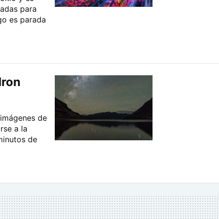
radas para
ego es parada
dron
 imágenes de
se a la
minutos de