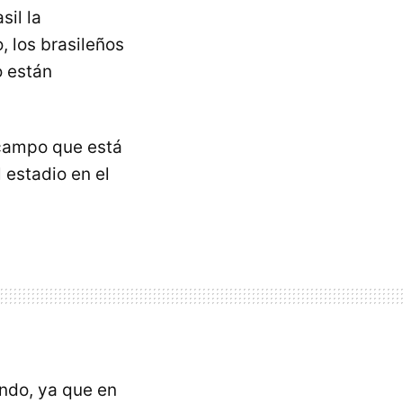
sil la
o, los brasileños
o están
l campo que está
 estadio en el
undo, ya que en