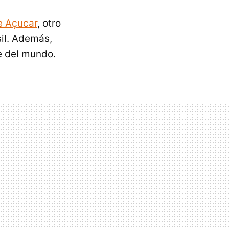
e Açucar
, otro
sil. Además,
e del mundo.