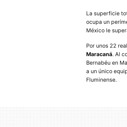
La superficie t
ocupa un perím
México le supe
Por unos 22 rea
Maracaná
. Al 
Bernabéu en Mad
a un único equi
Fluminense.