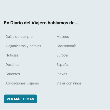
Twit
Fac
RSS
Pint
Flip
ter
ebo
eres
boa
ok
t
rd
En Diario del Viajero hablamos de...
Guías de compra
Museos
Alojamientos y hoteles
Gastronomía
Noticias
Europa
Destinos
España
Cruceros
Playas
Aplicaciones viajeras
Viajar con niños
VER MÁS TEMAS