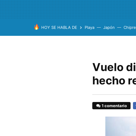
HOY SE HABLA DE
Playa
Japón
Chipre
Vuelo d
hecho re
1 comentario
F