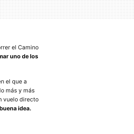
rrer el Camino
mar uno de los
en el que a
do más y más
 vuelo directo
 buena idea.