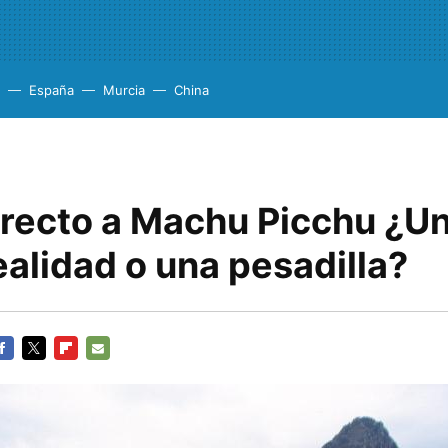
España
Murcia
China
irecto a Machu Picchu ¿U
alidad o una pesadilla?
ACEBOOK
TWITTER
FLIPBOARD
E-
MAIL