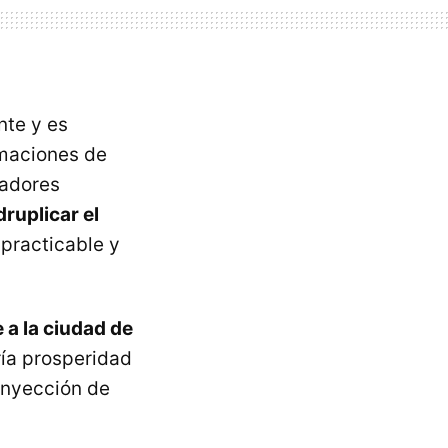
nte y es
rmaciones de
ladores
ruplicar el
mpracticable y
a la ciudad de
ría prosperidad
 inyección de