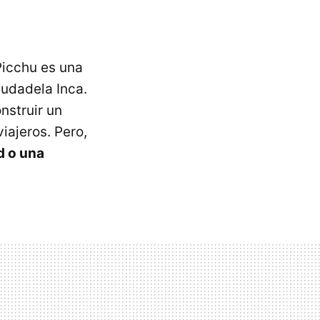
Picchu es una
iudadela Inca.
nstruir un
viajeros. Pero,
d o una