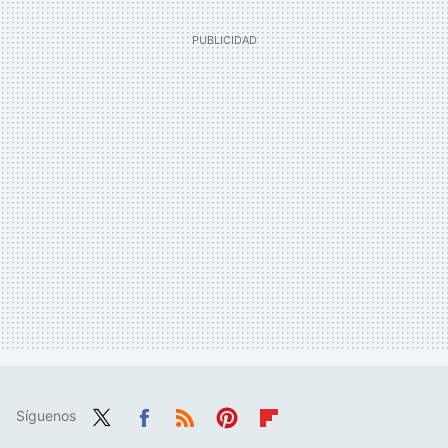
Síguenos
Twit
Fac
RSS
Pint
Flip