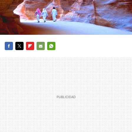
FACEBOOK
TWITTER
FLIPBOARD
E-
WHATSAPP
MAIL