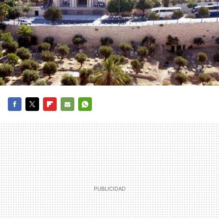
FACEBOOK
TWITTER
FLIPBOARD
E-
WHATSAPP
MAIL