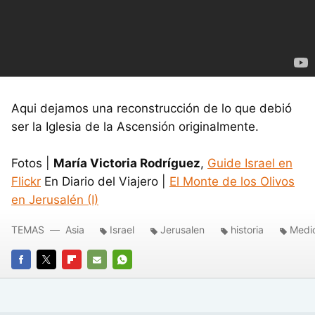
Aqui dejamos una reconstrucción de lo que debió
ser la Iglesia de la Ascensión originalmente.
Fotos |
María Victoria Rodríguez
,
Guide Israel en
Flickr
En Diario del Viajero |
El Monte de los Olivos
en Jerusalén (I)
TEMAS
Asia
Israel
Jerusalen
historia
Medio
FACEBOOK
TWITTER
FLIPBOARD
E-
WHATSAPP
MAIL