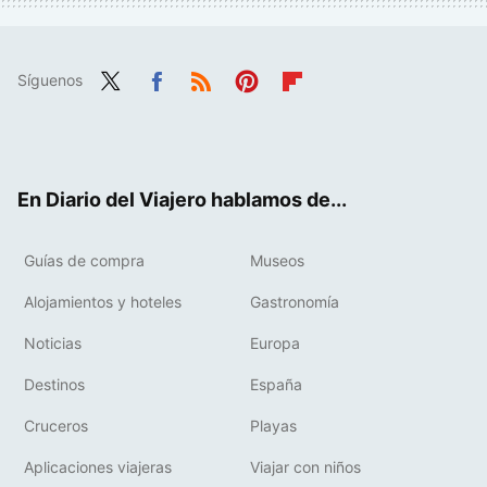
Síguenos
Twit
Fac
RSS
Pint
Flip
ter
ebo
eres
boa
ok
t
rd
En Diario del Viajero hablamos de...
Guías de compra
Museos
Alojamientos y hoteles
Gastronomía
Noticias
Europa
Destinos
España
Cruceros
Playas
Aplicaciones viajeras
Viajar con niños