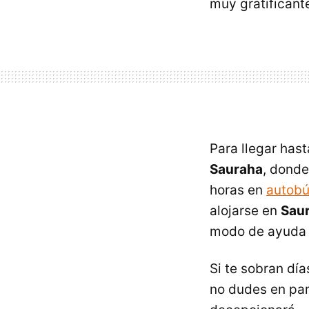
muy gratificant
Para llegar hast
Sauraha
, dond
horas en
autob
alojarse en
Sau
modo de ayuda a
Si te sobran día
no dudes en par