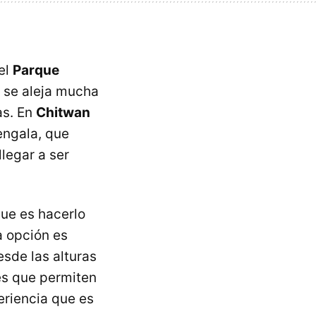
el
Parque
 se aleja mucha
as. En
Chitwan
engala, que
legar a ser
que es hacerlo
a opción es
esde las alturas
es que permiten
eriencia que es