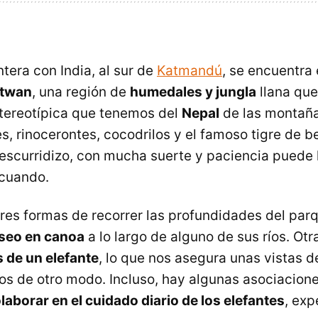
ntera con India, al sur de
Katmandú
, se encuentra 
itwan
, una región de
humedales y jungla
llana que
tereotípica que tenemos del
Nepal
de las montañ
s, rinocerontes, cocodrilos y el famoso tigre de b
scurridizo, con mucha suerte y paciencia puede l
 cuando.
res formas de recorrer las profundidades del par
seo en canoa
a lo largo de alguno de sus ríos. Otr
 de un elefante
, lo que nos asegura unas vistas d
s de otro modo. Incluso, hay algunas asociacion
laborar en el cuidado diario de los elefantes
, exp