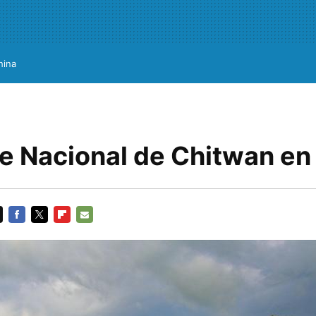
hina
ue Nacional de Chitwan en
FACEBOOK
TWITTER
FLIPBOARD
E-
MAIL