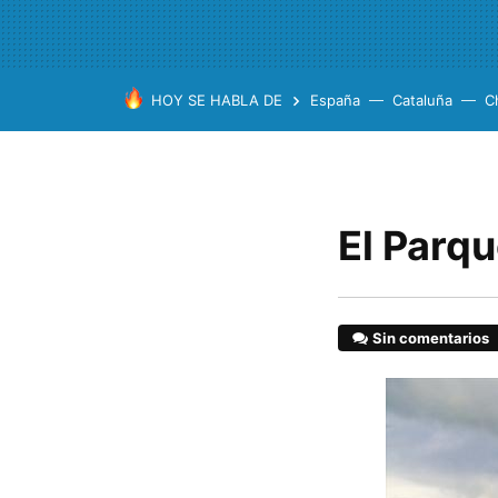
HOY SE HABLA DE
España
Cataluña
C
El Parq
Sin comentarios