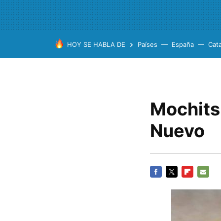
HOY SE HABLA DE
Países
España
Cat
Mochits
Nuevo
FACEBOOK
TWITTER
FLIPBOARD
E-
MAIL