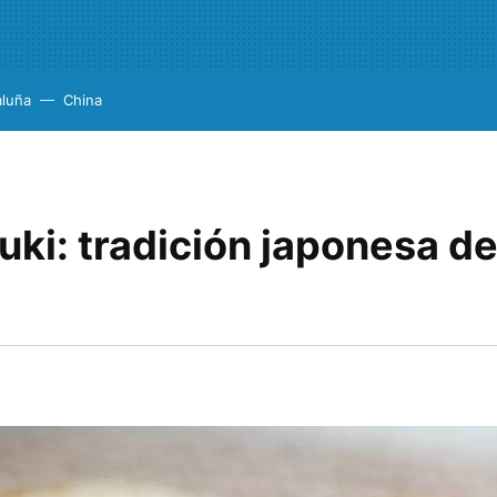
aluña
China
uki: tradición japonesa d