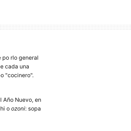
 po rlo general
de cada una
o "cocinero".
l Año Nuevo, en
chi o
ozoni
: sopa