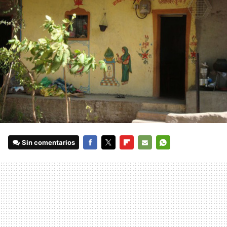
Sin comentarios
FACEBOOK
TWITTER
FLIPBOARD
E-
WHATSAPP
MAIL