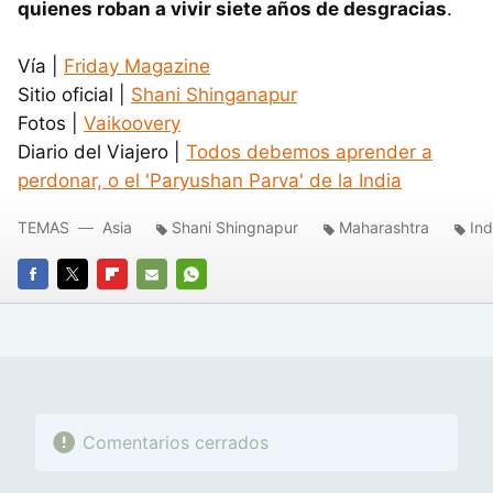
quienes roban a vivir siete años de desgracias
.
Vía |
Friday Magazine
Sitio oficial |
Shani Shinganapur
Fotos |
Vaikoovery
Diario del Viajero |
Todos debemos aprender a
perdonar, o el 'Paryushan Parva' de la India
TEMAS
Asia
Shani Shingnapur
Maharashtra
Ind
FACEBOOK
TWITTER
FLIPBOARD
E-
WHATSAPP
MAIL
Comentarios cerrados