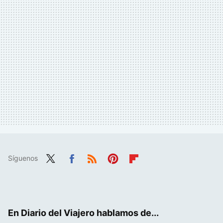
Síguenos
Twit
Fac
RSS
Pint
Flip
ter
ebo
eres
boa
ok
t
rd
En Diario del Viajero hablamos de...