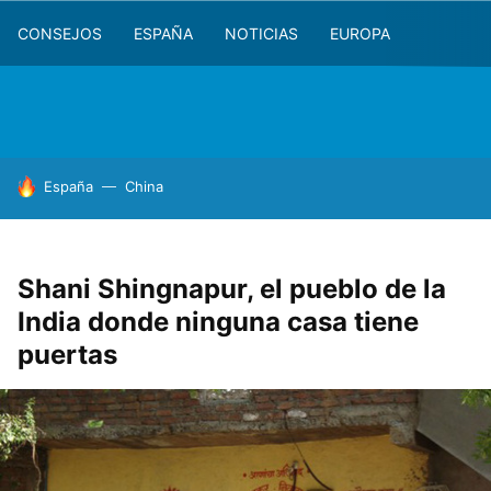
CONSEJOS
ESPAÑA
NOTICIAS
EUROPA
HOY SE HABLA DE
España
China
Shani Shingnapur, el pueblo de la
India donde ninguna casa tiene
puertas