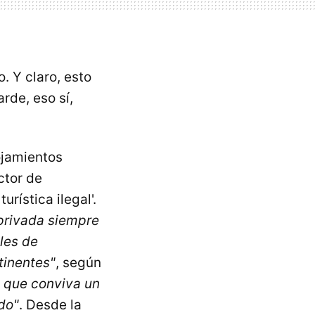
. Y claro, esto
arde, eso sí,
ojamientos
ctor de
rística ilegal'.
 privada siempre
iles de
tinentes"
, según
e que conviva un
do"
. Desde la