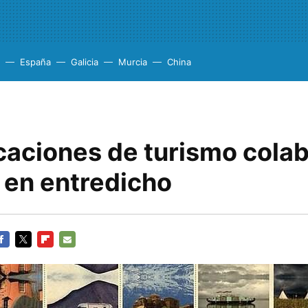
España
Galicia
Murcia
China
caciones de turismo colab
 en entredicho
ACEBOOK
TWITTER
FLIPBOARD
E-
MAIL