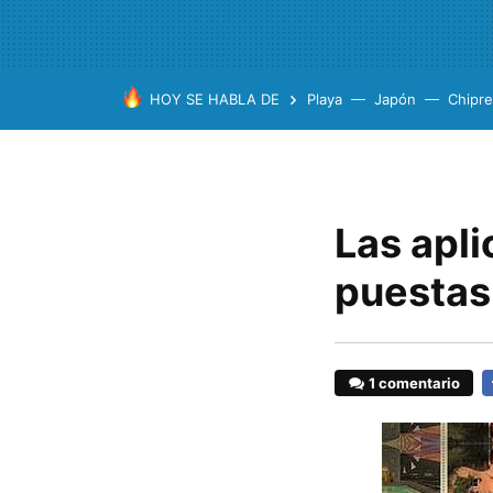
HOY SE HABLA DE
Playa
Japón
Chipre
Las apli
puestas
1 comentario
F