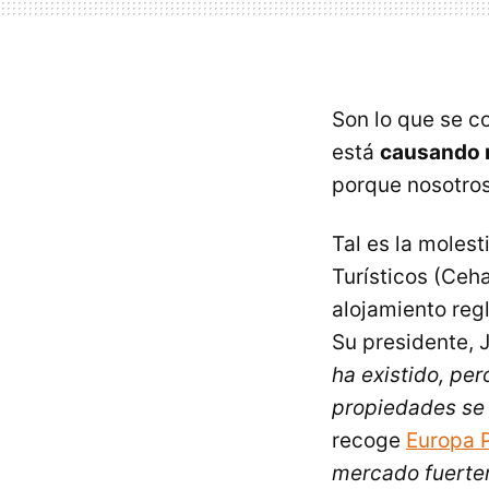
Son lo que se c
está
causando r
porque nosotro
Tal es la moles
Turísticos (Ceha
alojamiento regl
Su presidente, 
ha existido, per
propiedades se 
recoge
Europa 
mercado fuertem