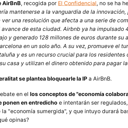
e AirBnB
, recogida por
El Confidencial
, no se ha h
ría mantenerse a la vanguardia de la innovación, 
ver una resolución que afecta a una serie de co
 avance de esta ciudad. Airbnb ya ha impulsado 
ajo y generado 128 millones de euros durante su 
rcelona en un solo año. A su vez, promueve el tu
taluña y es un recurso crucial para los residentes
u casa y utilizan el dinero obtenido para pagar la
eralitat se plantea bloquearle la IP
a AirBnB.
debate en el
los conceptos de "economía colabora
e ponen en entredicho
e intentarán ser regulados
 la "economía sumergida", y que intuyo durará bas
 qué opinas?