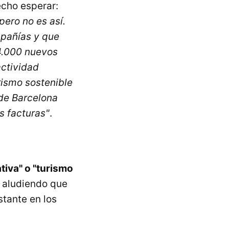
echo esperar:
pero no es así.
mpañías y que
4.000 nuevos
actividad
rismo sostenible
 de Barcelona
s facturas"
.
tiva" o "turismo
, aludiendo que
tante en los