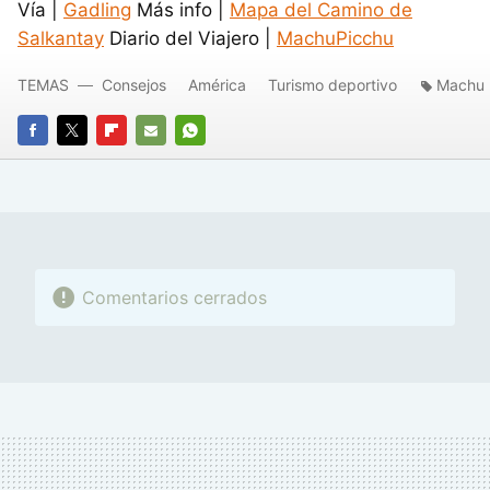
Vía |
Gadling
Más info |
Mapa del Camino de
Salkantay
Diario del Viajero |
MachuPicchu
TEMAS
Consejos
América
Turismo deportivo
Machu 
FACEBOOK
TWITTER
FLIPBOARD
E-
WHATSAPP
MAIL
Comentarios cerrados