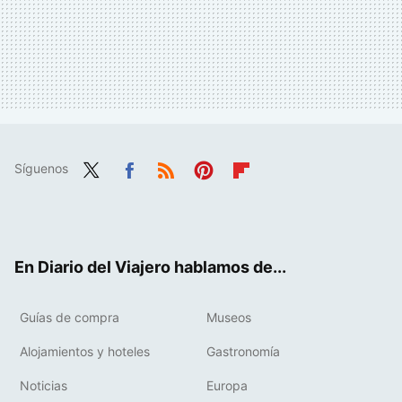
Síguenos
Twit
Fac
RSS
Pint
Flip
ter
ebo
eres
boa
ok
t
rd
En Diario del Viajero hablamos de...
Guías de compra
Museos
Alojamientos y hoteles
Gastronomía
Noticias
Europa