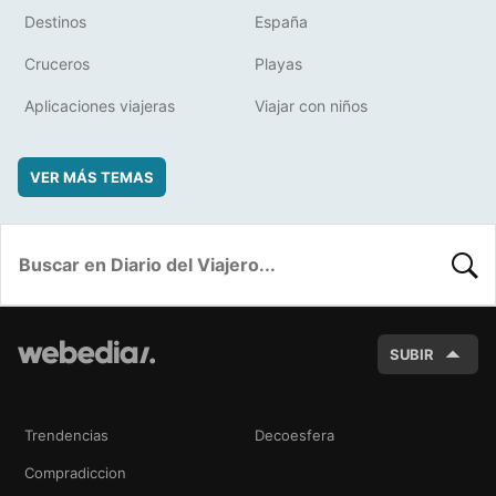
Destinos
España
Cruceros
Playas
Aplicaciones viajeras
Viajar con niños
VER MÁS TEMAS
BUSC
SUBIR
Trendencias
Decoesfera
Compradiccion