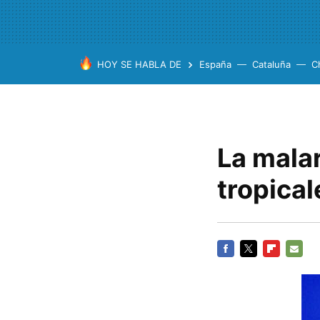
HOY SE HABLA DE
España
Cataluña
C
La mala
tropical
FACEBOOK
TWITTER
FLIPBOARD
E-
MAIL