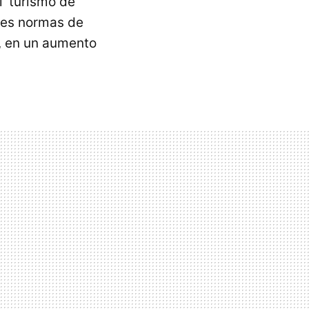
l 'turismo de
les normas de
s, en un aumento