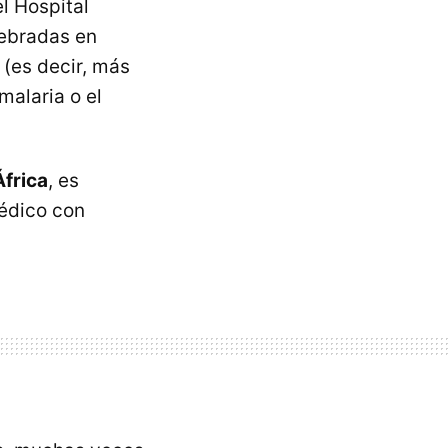
l Hospital
lebradas en
(es decir, más
malaria o el
África
, es
médico con