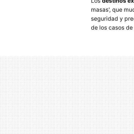
Los
destinos ex
masas', que muc
seguridad y pre
de los casos d