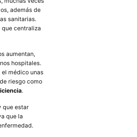
os, muchas veces
cos, además de
s sanitarias.
o
que centraliza
eros aumentan,
nos hospitales.
n el médico unas
 de riesgo como
iciencia
.
y que estar
a que la
 enfermedad.