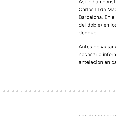
Así lo han cons
Carlos III de M
Barcelona. En e
del doble) en l
dengue.
Antes de viajar
necesario infor
antelación en c