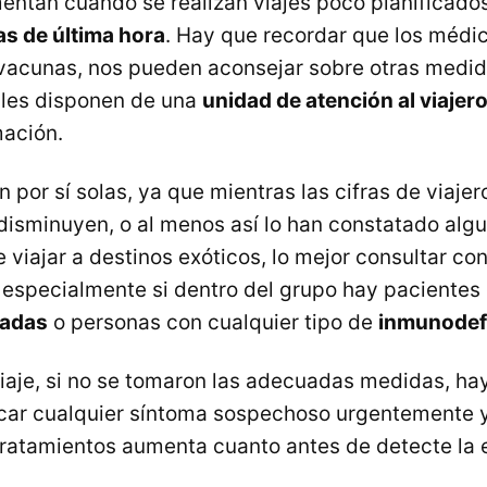
entan cuando se realizan viajes poco planificad
as de última hora
. Hay que recordar que los médi
 vacunas, nos pueden aconsejar sobre otras medida
ales disponen de una
unidad de atención al viajer
mación.
n por sí solas, ya que mientras las cifras de viaj
disminuyen, o al menos así lo han constatado algu
 viajar a destinos exóticos, lo mejor consultar co
especialmente si dentro del grupo hay pacientes
adas
o personas con cualquier tipo de
inmunodef
 viaje, si no se tomaron las adecuadas medidas, ha
car cualquier síntoma sospechoso urgentemente y
 tratamientos aumenta cuanto antes de detecte la