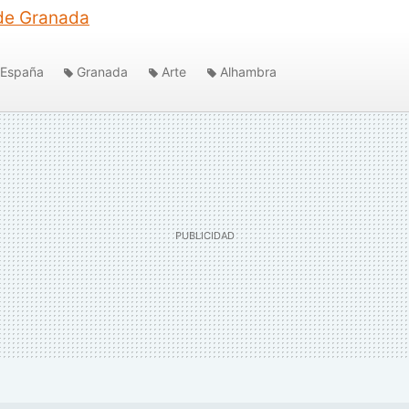
de Granada
España
Granada
Arte
Alhambra