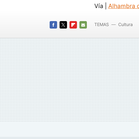
Vía |
Alhambra 
TEMAS
Cultura
FACEBOOK
TWITTER
FLIPBOARD
E-
MAIL