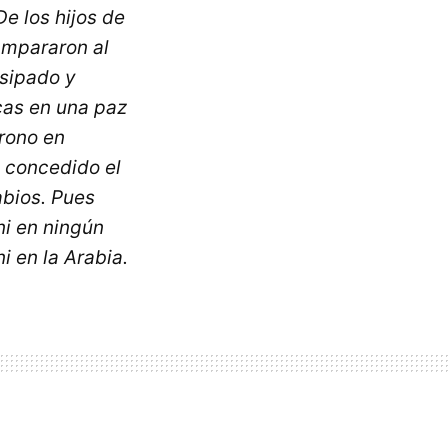
e los hijos de
ampararon al
isipado y
cas en una paz
trono en
a concedido el
abios. Pues
ni en ningún
i en la Arabia.