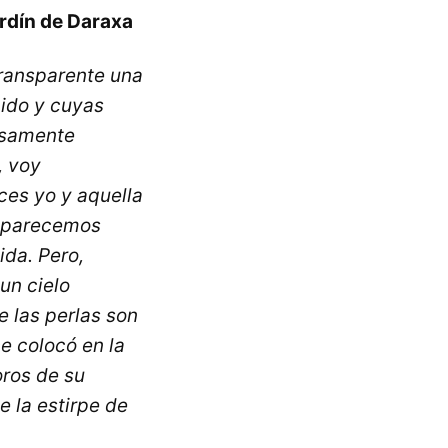
ardín de Daraxa
transparente una
ido y cuyas
osamente
, voy
es yo y aquella
 aparecemos
ida. Pero,
un cielo
e las perlas son
ce colocó en la
oros de su
e la estirpe de