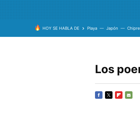
HOY SE HABLA DE
Playa
Japón
Chipre
Los poe
FACEBOOK
TWITTER
FLIPBOARD
E-
MAIL