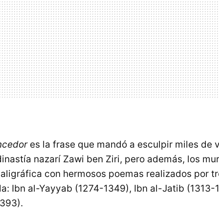
ncedor
es la frase que mandó a esculpir miles de 
inastía nazarí Zawi ben Ziri, pero además, los mu
aligráfica con hermosos poemas realizados por tr
a: Ibn al-Yayyab (1274-1349), Ibn al-Jatib (1313-
393).