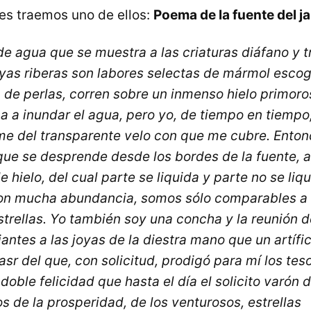
es traemos uno de ellos:
Poema de la fuente del j
de agua que se muestra a las criaturas diáfano y 
as riberas son labores selectas de mármol escog
 de perlas, corren sobre un inmenso hielo primor
ga a inundar el agua, pero yo, de tiempo en tiempo
 del transparente velo con que me cubre. Entonc
que se desprende desde los bordes de la fuente,
 hielo, del cual parte se liquida y parte no se liqu
n mucha abundancia, somos sólo comparables a 
trellas. Yo también soy una concha y la reunión d
antes a las joyas de la diestra mano que un artífi
sr del que, con solicitud, prodigó para mí los tes
 doble felicidad que hasta el día el solicito varón d
jos de la prosperidad, de los venturosos, estrellas