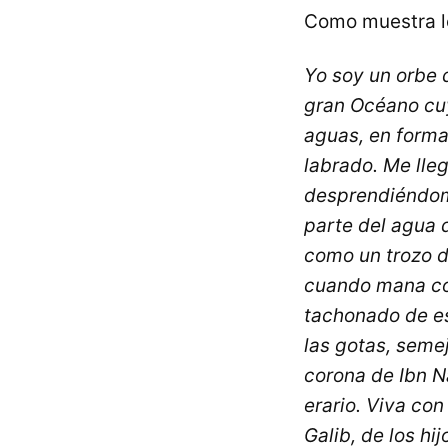
Como muestra l
Yo soy un orbe 
gran Océano cuy
aguas, en forma
labrado. Me lle
desprendiéndome
parte del agua 
como un trozo de
cuando mana co
tachonado de es
las gotas, semej
corona de Ibn Na
erario. Viva con
Galib, de los hi