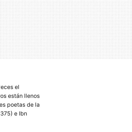
veces el
ros están llenos
es poetas de la
1375) e Ibn