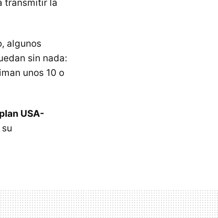
 transmitir la
o, algunos
uedan sin nada:
timan unos 10 o
plan USA-
 su