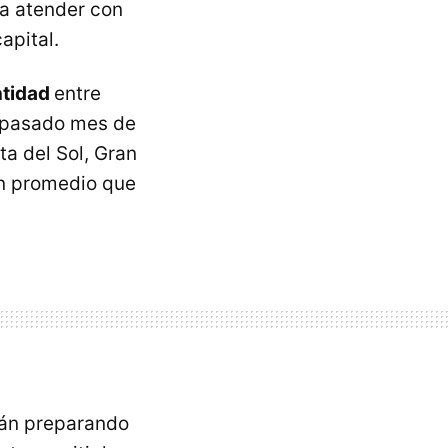
 a atender con
apital.
ntidad
entre
l pasado mes de
a del Sol, Gran
 promedio que
stán preparando