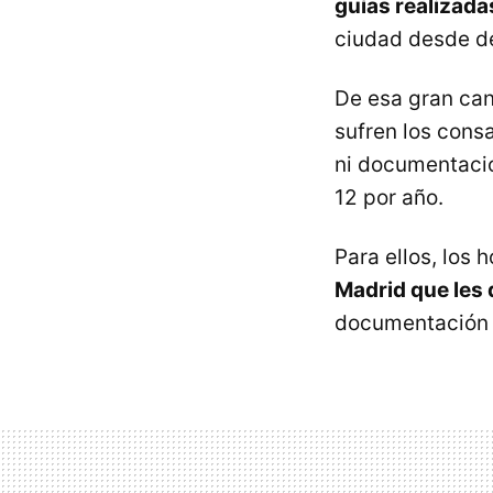
guías realizad
ciudad desde de
De esa gran can
sufren los con
ni documentació
12 por año.
Para ellos, los
Madrid que les 
documentación y