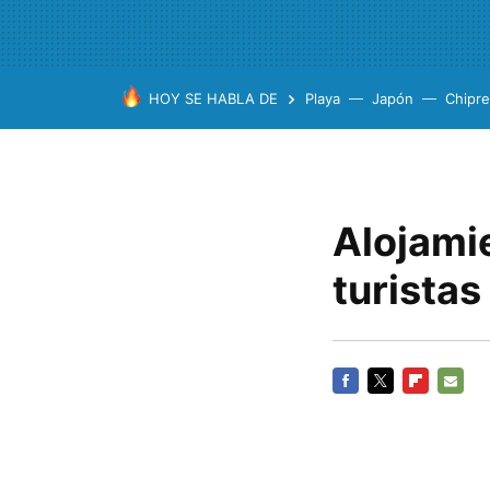
HOY SE HABLA DE
Playa
Japón
Chipre
Alojamie
turista
FACEBOOK
TWITTER
FLIPBOARD
E-
MAIL