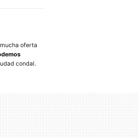
e mucha oferta
podemos
iudad condal.