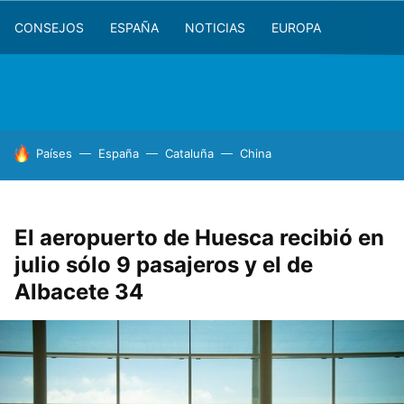
CONSEJOS
ESPAÑA
NOTICIAS
EUROPA
HOY SE HABLA DE
Países
España
Cataluña
China
El aeropuerto de Huesca recibió en
julio sólo 9 pasajeros y el de
Albacete 34