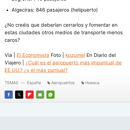
Algeciras: 846 pasajeros (helipuerto)
¿No creéis que deberían cerrarlos y fomentar en
estas ciudades otros medios de transporte menos
caros?
Vía |
El Economista
Foto |
kozumel
En Diario del
Viajero |
¿Cuál es el aeropuerto más impuntual de
EE.UU.? ¿y el más puntual?
TEMAS
España
Aeropuertos
Huesca
FACEBOOK
TWITTER
FLIPBOARD
E-
WHATSAPP
MAIL