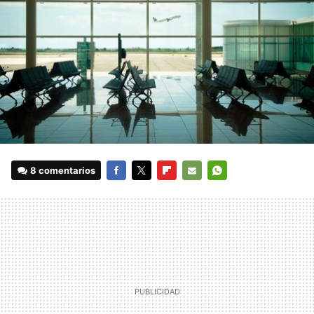
8 comentarios
FACEBOOK
TWITTER
FLIPBOARD
E-
WHATSAPP
MAIL