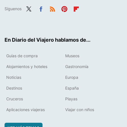
Síguenos
Twit
Fac
RSS
Pint
Flip
ter
ebo
eres
boa
ok
t
rd
En Diario del Viajero hablamos de...
Guías de compra
Museos
Alojamientos y hoteles
Gastronomía
Noticias
Europa
Destinos
España
Cruceros
Playas
Aplicaciones viajeras
Viajar con niños