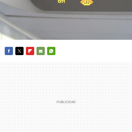
FACEBOOK
TWITTER
FLIPBOARD
E-
WHATSAPP
MAIL