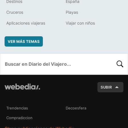
Destinos
España
Cruceros
Playas
Aplicaciones viajeras
Viajar con niños
VER MÁS TEMAS
BUSC
SUBIR
Trendencias
Decoesfera
Compradiccion