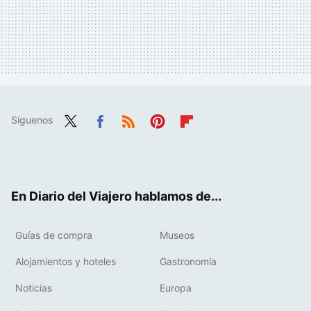
Síguenos
Twit
Fac
RSS
Pint
Flip
ter
ebo
eres
boa
ok
t
rd
En Diario del Viajero hablamos de...
Guías de compra
Museos
Alojamientos y hoteles
Gastronomía
Noticias
Europa