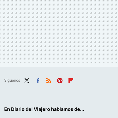
Síguenos
Twit
Fac
RSS
Pint
Flip
ter
ebo
eres
boa
ok
t
rd
En Diario del Viajero hablamos de...