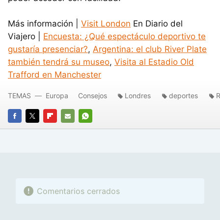
Más información |
Visit London
En Diario del
Viajero |
Encuesta: ¿Qué espectáculo deportivo te
gustaría presenciar?
,
Argentina: el club River Plate
también tendrá su museo
,
Visita al Estadio Old
Trafford en Manchester
TEMAS
Europa
Consejos
Londres
deportes
R
FACEBOOK
TWITTER
FLIPBOARD
E-
WHATSAPP
MAIL
Comentarios cerrados