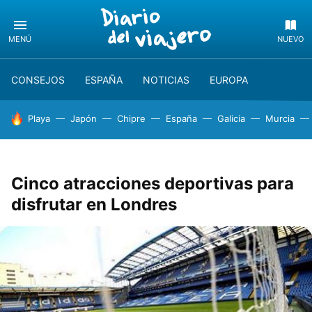
MENÚ
NUEVO
CONSEJOS
ESPAÑA
NOTICIAS
EUROPA
HOY SE HABLA DE
Playa
Japón
Chipre
España
Galicia
Murcia
Cinco atracciones deportivas para
disfrutar en Londres