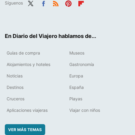
Síguenos
Twit
Fac
RSS
Pint
Flip
ter
ebo
eres
boa
ok
t
rd
En Diario del Viajero hablamos de...
Guías de compra
Museos
Alojamientos y hoteles
Gastronomía
Noticias
Europa
Destinos
España
Cruceros
Playas
Aplicaciones viajeras
Viajar con niños
VER MÁS TEMAS