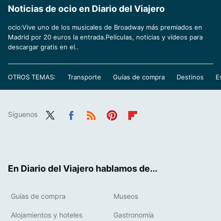
Noticias de ocio en Diario del Viajero
ocio:Vive uno de los musicales de Broadway más premiados en
Madrid por 20 euros la entrada.Películas, noticias y vídeos para
descargar gratis en el..
OTROS TEMAS:
Transporte
Guías de compra
Destinos
E
Síguenos
Twit
Fac
RSS
Pint
Flip
ter
ebo
eres
boa
ok
t
rd
En Diario del Viajero hablamos de...
Guías de compra
Museos
Alojamientos y hoteles
Gastronomía