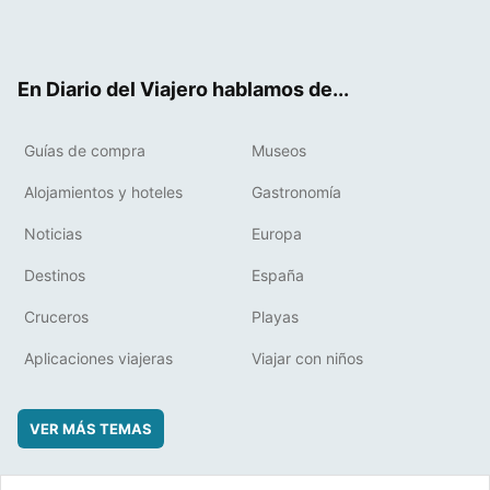
Twit
Fac
RSS
Pint
Flip
ter
ebo
eres
boa
ok
t
rd
En Diario del Viajero hablamos de...
Guías de compra
Museos
Alojamientos y hoteles
Gastronomía
Noticias
Europa
Destinos
España
Cruceros
Playas
Aplicaciones viajeras
Viajar con niños
VER MÁS TEMAS