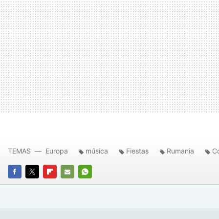
TEMAS
Europa
música
Fiestas
Rumania
C
FACEBOOK
TWITTER
FLIPBOARD
E-
WHATSAPP
MAIL