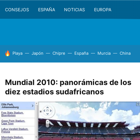
CONSEJOS
ESPAÑA
NOTICIAS
EUROPA
HOY SE HABLA DE
Playa
Japón
Chipre
España
Murcia
China
Mundial 2010: panorámicas de los
diez estadios sudafricanos