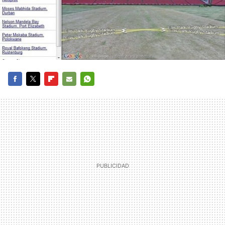
FACEBOOK
TWITTER
FLIPBOARD
E-
WHATSAPP
MAIL