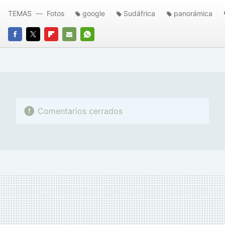
TEMAS
Fotos
google
Sudáfrica
panorámica
FACEBOOK
TWITTER
FLIPBOARD
E-
WHATSAPP
MAIL
Comentarios cerrados