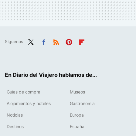
Síguenos
Twit
Fac
RSS
Pint
Flip
ter
ebo
eres
boa
ok
t
rd
En Diario del Viajero hablamos de...
Guías de compra
Museos
Alojamientos y hoteles
Gastronomía
Noticias
Europa
Destinos
España