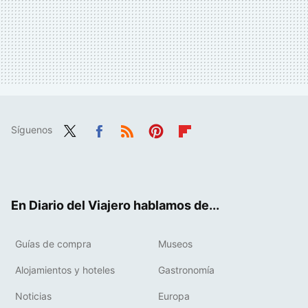
Síguenos
Twit
Fac
RSS
Pint
Flip
ter
ebo
eres
boa
ok
t
rd
En Diario del Viajero hablamos de...
Guías de compra
Museos
Alojamientos y hoteles
Gastronomía
Noticias
Europa