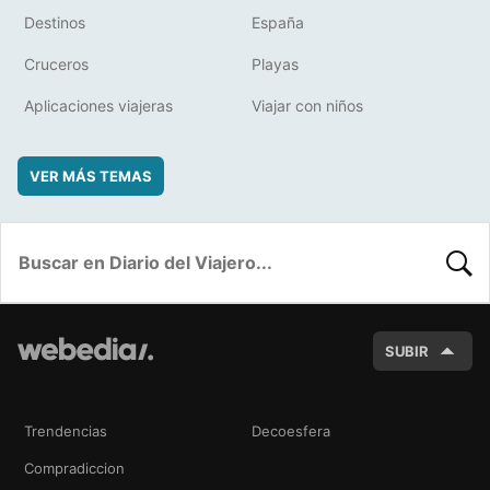
Destinos
España
Cruceros
Playas
Aplicaciones viajeras
Viajar con niños
VER MÁS TEMAS
BUSC
SUBIR
Trendencias
Decoesfera
Compradiccion