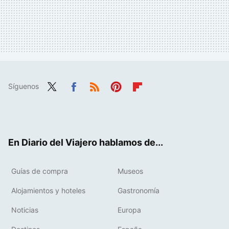
Síguenos
Twit
Fac
RSS
Pint
Flip
ter
ebo
eres
boa
ok
t
rd
En Diario del Viajero hablamos de...
Guías de compra
Museos
Alojamientos y hoteles
Gastronomía
Noticias
Europa