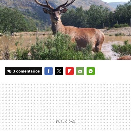
3 comentarios
FACEBOOK
TWITTER
FLIPBOARD
E-
WHATSAPP
MAIL