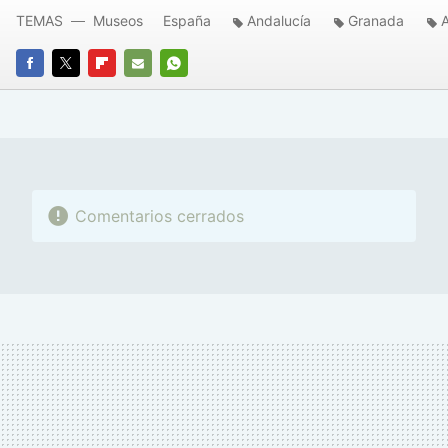
TEMAS
Museos
España
Andalucía
Granada
FACEBOOK
TWITTER
FLIPBOARD
E-
WHATSAPP
MAIL
Comentarios cerrados