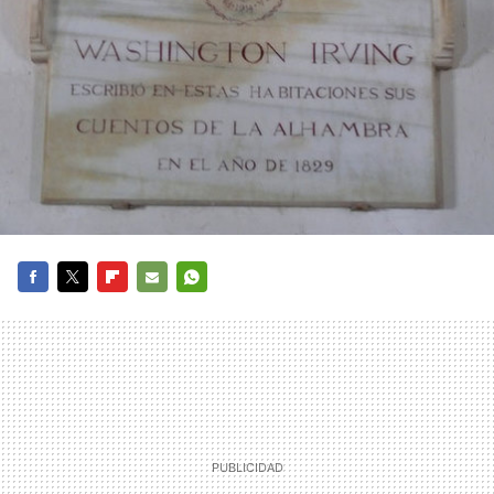
FACEBOOK
TWITTER
FLIPBOARD
E-
WHATSAPP
MAIL