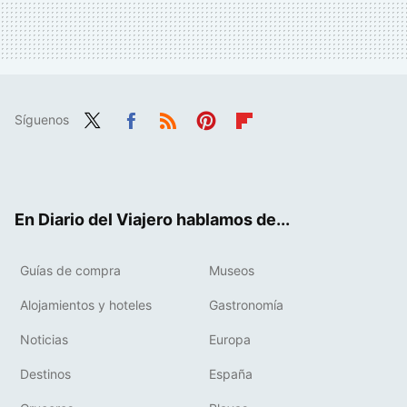
Síguenos
Twit
Fac
RSS
Pint
Flip
ter
ebo
eres
boa
ok
t
rd
En Diario del Viajero hablamos de...
Guías de compra
Museos
Alojamientos y hoteles
Gastronomía
Noticias
Europa
Destinos
España