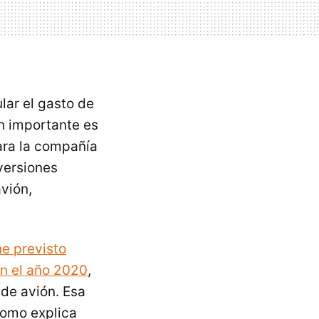
ular el gasto de
n importante es
ara la compañía
versiones
avión,
ne previsto
en el año 2020
,
de avión. Esa
 como explica