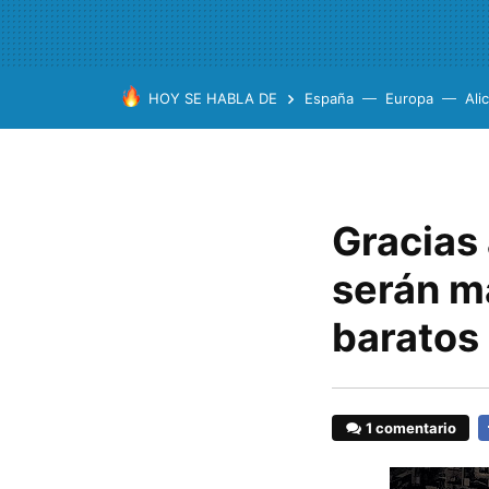
HOY SE HABLA DE
España
Europa
Ali
Gracias 
serán má
baratos
1 comentario
F