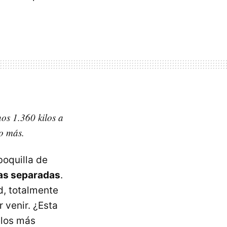
os 1.360 kilos a
o más.
boquilla de
zas separadas
.
d, totalmente
 venir. ¿Esta
elos más