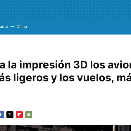
cante
China
a la impresión 3D los avi
s ligeros y los vuelos, m
ACEBOOK
TWITTER
FLIPBOARD
E-
MAIL