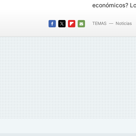
económicos? Lo 
TEMAS
Noticias
FACEBOOK
TWITTER
FLIPBOARD
E-
MAIL