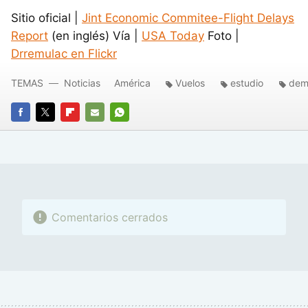
Sitio oficial |
Jint Economic Commitee-Flight Delays
Report
(en inglés) Vía |
USA Today
Foto |
Drremulac en Flickr
TEMAS
Noticias
América
Vuelos
estudio
dem
FACEBOOK
TWITTER
FLIPBOARD
E-
WHATSAPP
MAIL
Comentarios cerrados