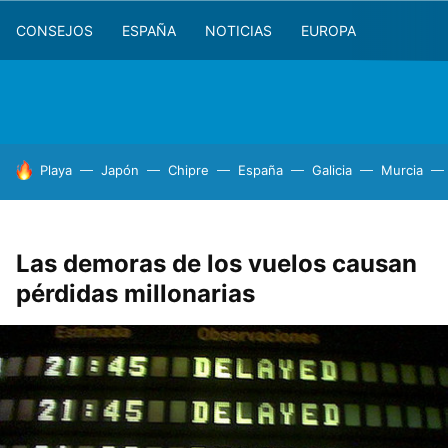
CONSEJOS
ESPAÑA
NOTICIAS
EUROPA
HOY SE HABLA DE
Playa
Japón
Chipre
España
Galicia
Murcia
Las demoras de los vuelos causan
pérdidas millonarias