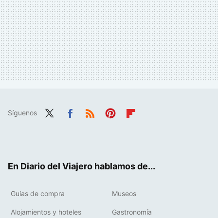
Síguenos
Twit
Fac
RSS
Pint
Flip
ter
ebo
eres
boa
ok
t
rd
En Diario del Viajero hablamos de...
Guías de compra
Museos
Alojamientos y hoteles
Gastronomía