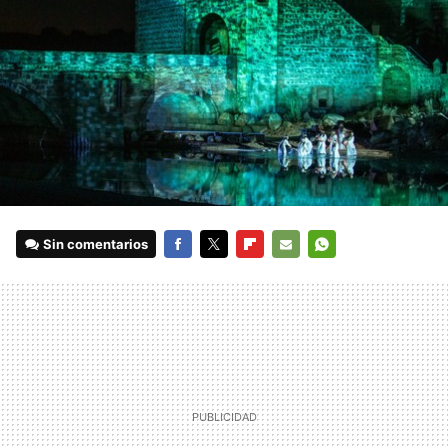
Sin comentarios
FACEBOOK
TWITTER
FLIPBOARD
E-
WHATSAPP
MAIL