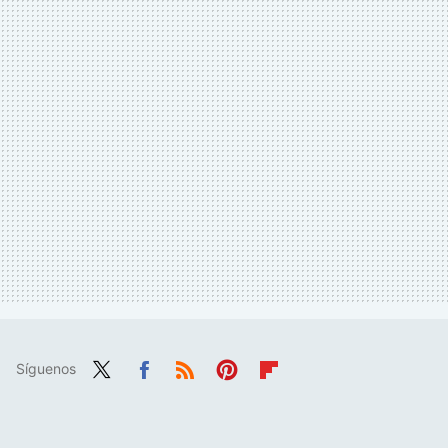
Síguenos
Twit
Fac
RSS
Pint
Flip
ter
ebo
eres
boa