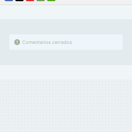
FACEBOOK
TWITTER
FLIPBOARD
E-
WHATSAPP
MAIL
Comentarios cerrados