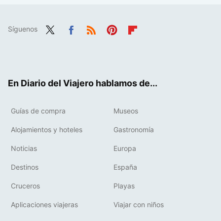
Síguenos
Twit
Fac
RSS
Pint
Flip
ter
ebo
eres
boa
ok
t
rd
En Diario del Viajero hablamos de...
Guías de compra
Museos
Alojamientos y hoteles
Gastronomía
Noticias
Europa
Destinos
España
Cruceros
Playas
Aplicaciones viajeras
Viajar con niños