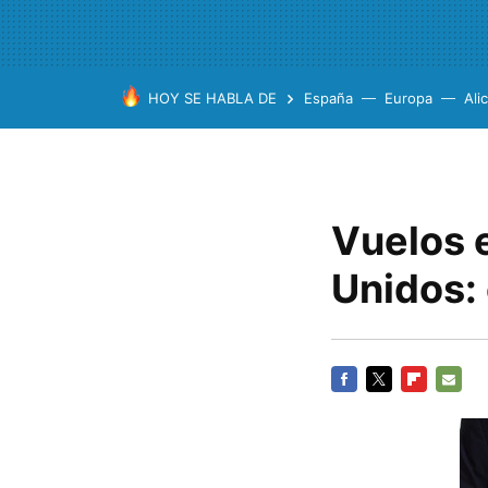
HOY SE HABLA DE
España
Europa
Ali
Vuelos 
Unidos: 
FACEBOOK
TWITTER
FLIPBOARD
E-
MAIL