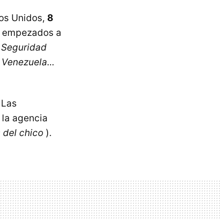
dos Unidos,
8
n empezados a
 Seguridad
 Venezuela...
 Las
 la agencia
 del chico
).