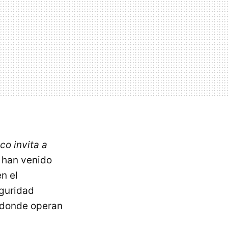
co invita a
s han venido
n el
eguridad
 donde operan