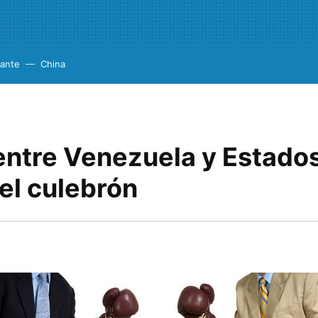
cante
China
entre Venezuela y Estado
el culebrón