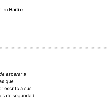
os en
Haití e
de esperar a
eas que
r escrito a sus
les de seguridad