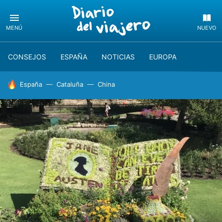
MENÚ
NUEVO
CONSEJOS
ESPAÑA
NOTICIAS
EUROPA
HOY SE HABLA DE
España
Cataluña
China