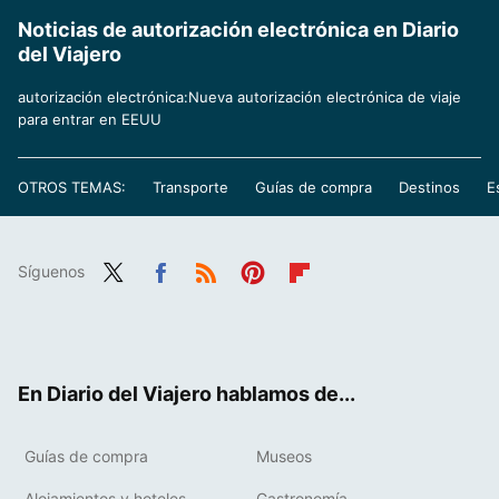
Noticias de autorización electrónica en Diario
del Viajero
autorización electrónica:Nueva autorización electrónica de viaje
para entrar en EEUU
OTROS TEMAS:
Transporte
Guías de compra
Destinos
E
Síguenos
Twit
Fac
RSS
Pint
Flip
ter
ebo
eres
boa
ok
t
rd
En Diario del Viajero hablamos de...
Guías de compra
Museos
Alojamientos y hoteles
Gastronomía