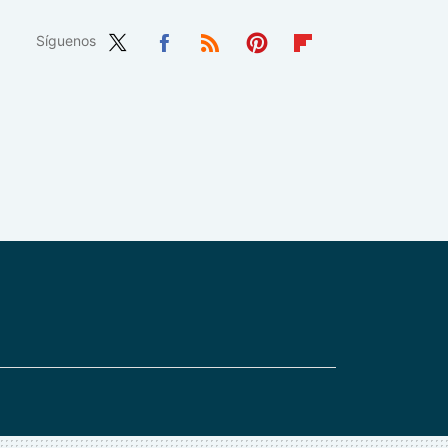
Síguenos
Twit
Fac
RSS
Pint
Flip
ter
ebo
eres
boa
ok
t
rd