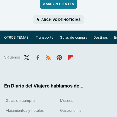
«
MÁS RECIENTES
ARCHIVO DE NOTICIAS
OTROS TEMAS:
Transporte
Guías de compra
Destinos
E
Síguenos
Twit
Fac
RSS
Pint
Flip
ter
ebo
eres
boa
ok
t
rd
En Diario del Viajero hablamos de...
Guías de compra
Museos
Alojamientos y hoteles
Gastronomía