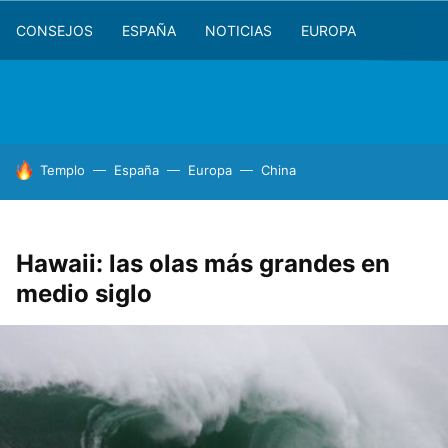
CONSEJOS
ESPAÑA
NOTICIAS
EUROPA
HOY SE HABLA DE
Templo
España
Europa
China
Hawaii: las olas más grandes en
medio siglo