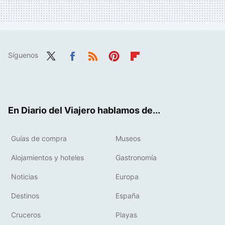
Síguenos
Twit
Fac
RSS
Pint
Flip
ter
ebo
eres
boa
ok
t
rd
En Diario del Viajero hablamos de...
Guías de compra
Museos
Alojamientos y hoteles
Gastronomía
Noticias
Europa
Destinos
España
Cruceros
Playas