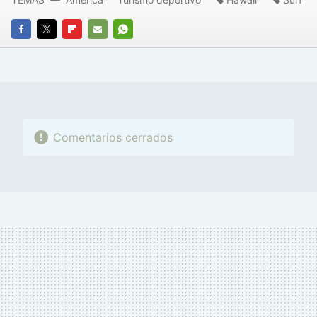
FACEBOOK
TWITTER
FLIPBOARD
E-
WHATSAPP
MAIL
Comentarios cerrados