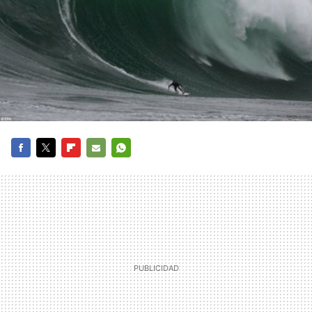
FACEBOOK
TWITTER
FLIPBOARD
E-
WHATSAPP
MAIL