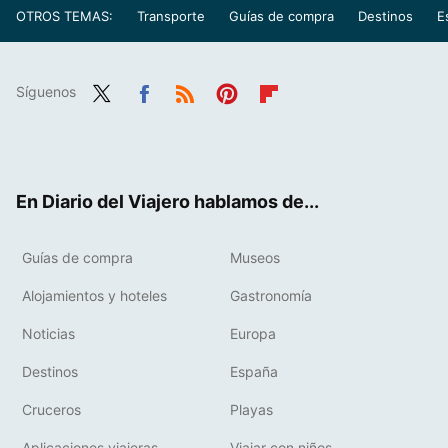
OTROS TEMAS:
Transporte
Guías de compra
Destinos
E
Síguenos
Twit
Fac
RSS
Pint
Flip
ter
ebo
eres
boa
ok
t
rd
En Diario del Viajero hablamos de...
Guías de compra
Museos
Alojamientos y hoteles
Gastronomía
Noticias
Europa
Destinos
España
Cruceros
Playas
Aplicaciones viajeras
Viajar con niños