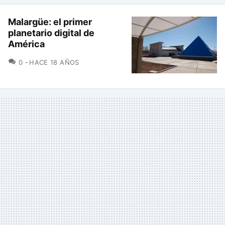
Malargüe: el primer
planetario digital de
América
COMENTARIOS
0
HACE 18 AÑOS