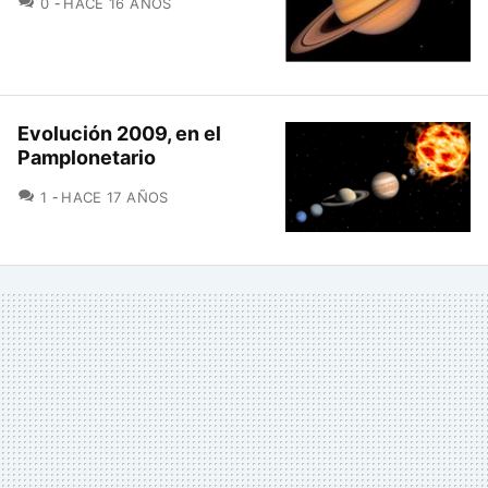
COMENTARIOS
0
HACE 16 AÑOS
Evolución 2009, en el
Pamplonetario
COMENTARIOS
1
HACE 17 AÑOS