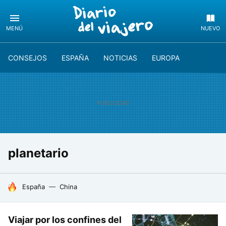
MENÚ
NUEVO
CONSEJOS
ESPAÑA
NOTICIAS
EUROPA
planetario
HOY SE HABLA DE
España
China
Viajar por los confines del