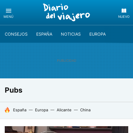
MENÚ
NUEVO
CONSEJOS
ESPAÑA
NOTICIAS
EUROPA
Pubs
HOY SE HABLA DE
España
Europa
Alicante
China