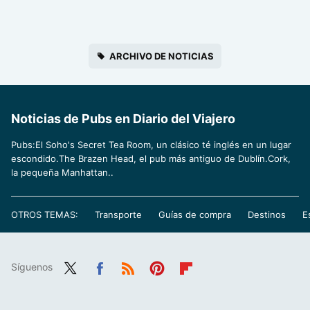
ARCHIVO DE NOTICIAS
Noticias de Pubs en Diario del Viajero
Pubs:El Soho's Secret Tea Room, un clásico té inglés en un lugar
escondido.The Brazen Head, el pub más antiguo de Dublín.Cork,
la pequeña Manhattan..
OTROS TEMAS:
Transporte
Guías de compra
Destinos
E
Síguenos
Twit
Fac
RSS
Pint
Flip