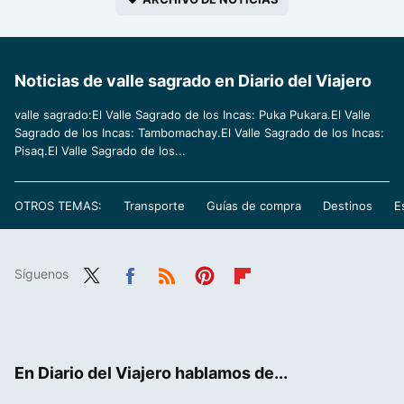
Noticias de valle sagrado en Diario del Viajero
valle sagrado:El Valle Sagrado de los Incas: Puka Pukara.El Valle
Sagrado de los Incas: Tambomachay.El Valle Sagrado de los Incas:
Pisaq.El Valle Sagrado de los...
OTROS TEMAS:
Transporte
Guías de compra
Destinos
E
Síguenos
Twit
Fac
RSS
Pint
Flip
ter
ebo
eres
boa
ok
t
rd
En Diario del Viajero hablamos de...