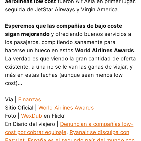
aerolíneas low cost
fueron Air Asia en primer lugar,
seguida de JetStar Airways y Virgin America.
Esperemos que las compañías de bajo coste
sigan mejorando
y ofreciendo buenos servicios a
los pasajeros, compitiendo sanamente para
hacerse un hueco en estos
World Airlines Awards
.
La verdad es que viendo la gran cantidad de oferta
existente, a una no se le van las ganas de viajar, y
más en estas fechas (aunque sean menos low
cost)...
Vía |
Finanzas
Sitio Oficial |
World Airlines Awards
Foto |
WexDub
en Flickr
En Diario del viajero |
Denuncian a compañías low-
cost por cobrar equipaje
,
Ryanair se disculpa con
EasyJet
,
España es el segundo país del mundo con