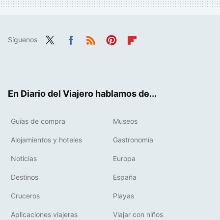
Síguenos
Twit
Fac
RSS
Pint
Flip
ter
ebo
eres
boa
ok
t
rd
En Diario del Viajero hablamos de...
Guías de compra
Museos
Alojamientos y hoteles
Gastronomía
Noticias
Europa
Destinos
España
Cruceros
Playas
Aplicaciones viajeras
Viajar con niños