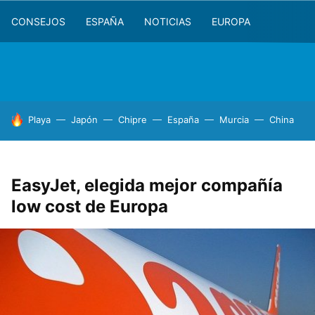
CONSEJOS
ESPAÑA
NOTICIAS
EUROPA
HOY SE HABLA DE
Playa
Japón
Chipre
España
Murcia
China
EasyJet, elegida mejor compañía
low cost de Europa